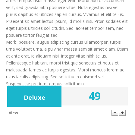
amet tempus risus massa eget velit. Morbi auctor accumsan
velit, sed gravida nibh posuere vitae. Nulla egestas nisi vel
purus dapibus et ultrices sapien cursus. Vivamus et elit tellus.
Praesent sit amet lectus ipsum, id mollis nisi. Proin sodales elit
eget turpis ultricies sollicitudin. Sed laoreet tempor sem, nec
posuere tortor feugiat sed.
Morbi posuere, augue adipiscing cursus ullamcorper, turpis
urna volutpat urna, a pulvinar massa sem sit amet diam. Etiam
at ante erat, id aliquam nisi. Integer vitae nibh tellus.
Pellentesque habitant morbi tristique senectus et netus et
malesuada fames ac turpis egestas. Morbi rhoncus lorem ac
risus iaculis adipiscing. Sed sollicitudin euismod velit.
Suspendisse pretium tempus sollicitudin.
49
Deluxe
View
1000
100 GB
20
24/7